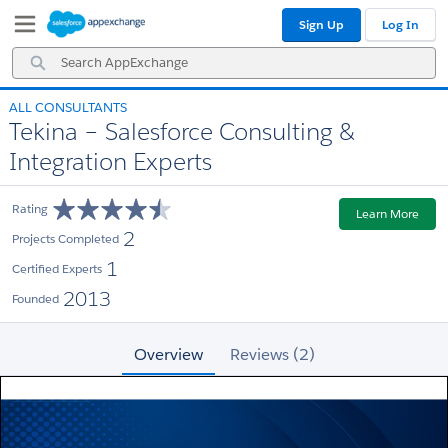
Skip
Skip
Sign Up
Log In
to
to
Navigation
Main
Search
Content
AppExchange
ALL CONSULTANTS
Tekina – Salesforce Consulting &
Integration Experts
Rating
Learn More
2
Projects Completed
1
Certified Experts
2013
Founded
Overview
Reviews (2)