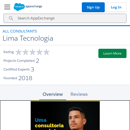
Skip
Skip
Sign Up
Log In
to
to
Navigation
Main
Search
Content
AppExchange
ALL CONSULTANTS
Lima Tecnologia
Rating
Learn More
2
Projects Completed
3
Certified Experts
2018
Founded
Overview
Reviews