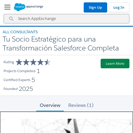
Skip
Skip
Sign Up
Log In
to
to
Navigation
Main
Search
Content
AppExchange
ALL CONSULTANTS
Tu Socio Estratégico para una
Transformación Salesforce Completa
Rating
Learn More
1
Projects Completed
5
Certified Experts
2025
Founded
Overview
Reviews (1)