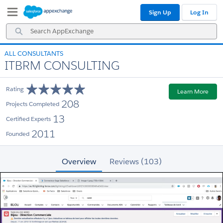
Skip
Skip
Sign Up
Log In
to
to
Navigation
Main
Search
Content
AppExchange
ALL CONSULTANTS
ITBRM CONSULTING
Rating
Learn More
208
Projects Completed
13
Certified Experts
2011
Founded
Overview
Reviews (103)