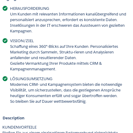
HERAUSFORDERUNG
Um Kunden mit relevanten Informationen kanalübergreifend und
personalisiert anzusprechen, erfordert es konsistente Daten.
Insellösungen in der IT erschweren das Aussteuern von gezielten
Kampagnen.
VISION/ZIEL
Schaffung eines 360°-Blicks auf Ihre Kunden. Personalisiertes
Marketing durch Sammeln, Struktu-rieren und Analysieren
anfallender und resultierender Daten.
Gezielte Vermarktung Ihrer Produkte mittels CRM &
Kampagnenmanagement.
LÖSUNGSUMSETZUNG
Modernes CRM- und Kampagnensystem bieten die notwendige
Visibilität, um sicherzustellen, dass die gestiegenen Ansprüche
heutiger Konsumenten erfüllt und sogar übertroffen werden.
So bleiben Sie auf Dauer wettbewerbsfähig.
Description
KUNDENVORTEILE
Stoßen Sie aus einem einzigartigem Systemverbund zielgerichtete