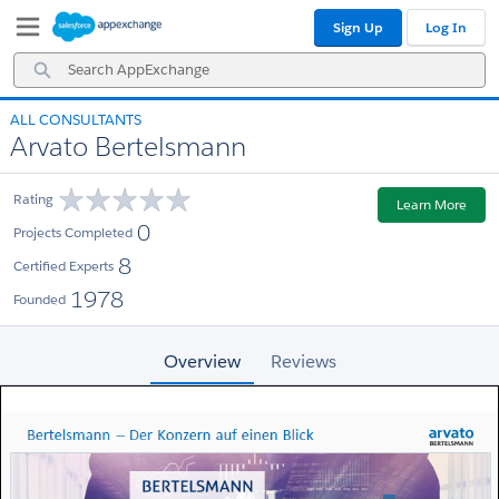
Skip
Skip
Sign Up
Log In
to
to
Navigation
Main
Search
Content
AppExchange
ALL CONSULTANTS
Arvato Bertelsmann
Rating
Learn More
0
Projects Completed
8
Certified Experts
1978
Founded
Overview
Reviews