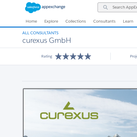
Skip
Skip
Search
to
to
AppExchange
Navigation
Main
Content
Home
Explore
Collections
Consultants
Learn
ALL CONSULTANTS
curexus GmbH
Rating
Pro