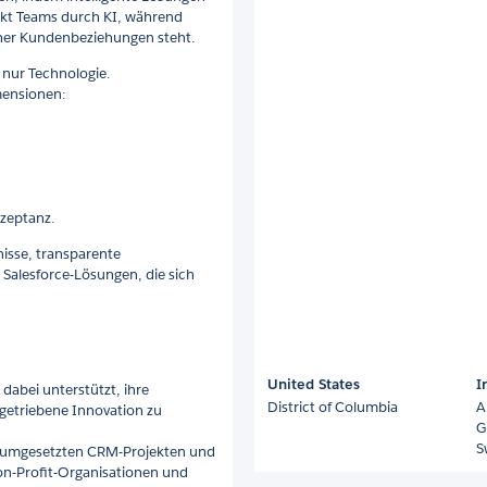
rkt Teams durch KI, während
cher Kundenbeziehungen steht.
 nur Technologie.
mensionen:
kzeptanz.
nisse, transparente
Salesforce-Lösungen, die sich
United States
I
 dabei unterstützt, ihre
District of Columbia
A
getriebene Innovation zu
G
S
ch umgesetzten CRM-Projekten und
n-Profit-Organisationen und