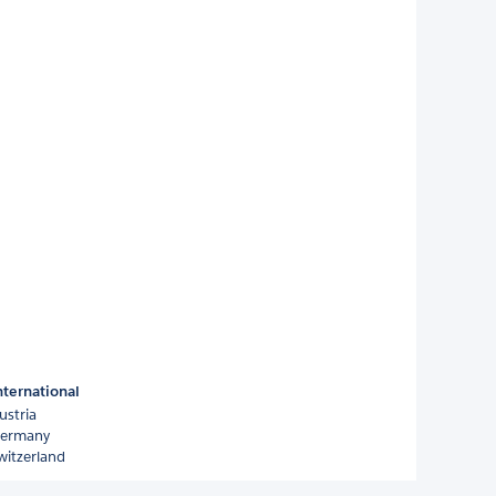
nternational
ustria
ermany
witzerland