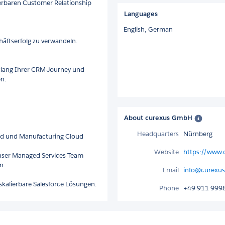
ierbaren Customer Relationship
Languages
English,
German
äftserfolg zu verwandeln.
tlang Ihrer CRM-Journey und
n.
About curexus GmbH
Headquarters
Nürnberg
oud und Manufacturing Cloud
Website
https://www.
 unser Managed Services Team
n.
Email
info@curexu
kalierbare Salesforce Lösungen.
Phone
+49 911 999