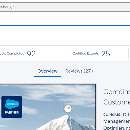
92
25
jects Completed
Certified Experts
Overview
Reviews (27)
Gemeinsa
Custome
curexus ist 
Management. 
Optimierung