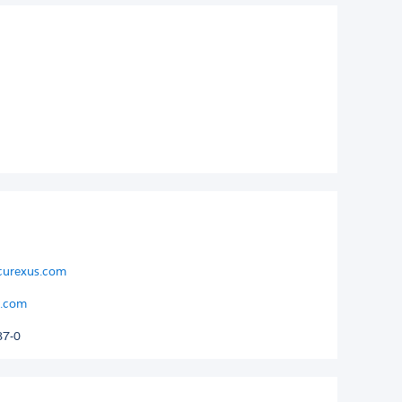
curexus.com
s.com
87-0