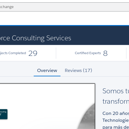
rce Consulting Services
29
8
ojects Completed
Certified Experts
Overview
Reviews (17)
Somos tu
transfor
Con 20 años
Technologie
para más de