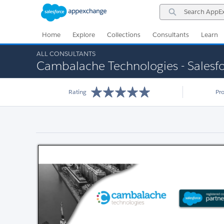
Skip
Skip
Search
to
to
AppExchange
Navigation
Main
Content
Home
Explore
Collections
Consultants
Learn
ALL CONSULTANTS
Cambalache Technologies - Salesfo
Rating
Pr