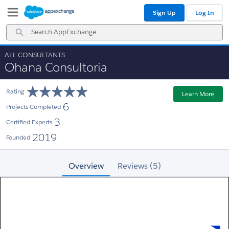
Skip
Skip
Sign Up
Log In
to
to
Navigation
Main
Search
Content
AppExchange
ALL CONSULTANTS
Ohana Consultoria
Rating
Learn More
6
Projects Completed
3
Certified Experts
2019
Founded
Overview
Reviews (5)