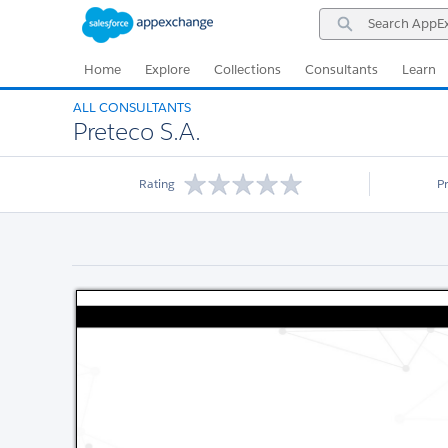
Skip
Skip
Search
to
to
AppExchange
Navigation
Main
Content
Home
Explore
Collections
Consultants
Learn
ALL CONSULTANTS
Preteco S.A.
Rating
P