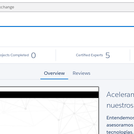
0
5
rojects Completed
Certified Experts
Overview
Reviews
Aceleram
nuestros
Entendemos l
asesoramos y
tecnologías.