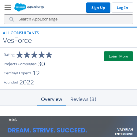
Skip
Skip
Sign Up
Log In
to
to
Navigation
Main
Search
Content
AppExchange
ALL CONSULTANTS
VesForce
Rating
Learn More
30
Projects Completed
12
Certified Experts
2022
Founded
Overview
Reviews (3)