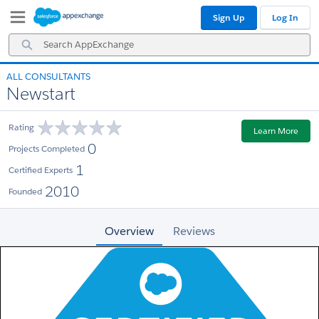
Skip
Skip
Sign Up
Log In
to
to
Navigation
Main
Search
Content
AppExchange
ALL CONSULTANTS
Newstart
Rating
Learn More
0
Projects Completed
1
Certified Experts
2010
Founded
Overview
Reviews