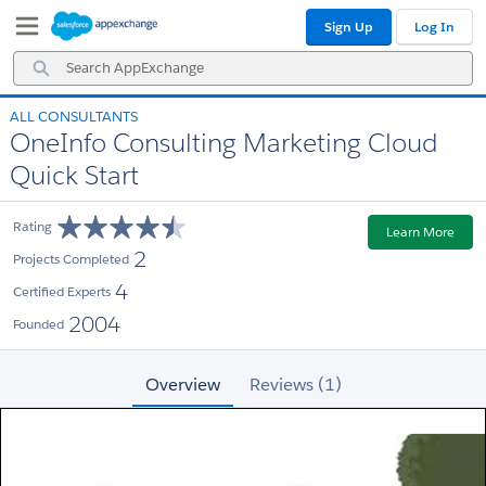
Skip
Skip
Sign Up
Log In
to
to
Navigation
Main
Search
Content
AppExchange
ALL CONSULTANTS
OneInfo Consulting Marketing Cloud
Quick Start
Rating
Learn More
2
Projects Completed
4
Certified Experts
2004
Founded
Overview
Reviews (1)