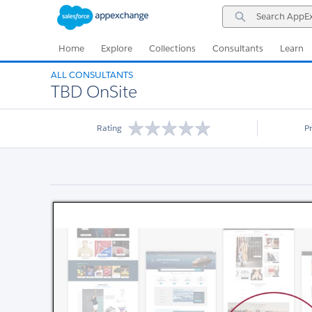
Skip
Skip
Search
to
to
AppExchange
Navigation
Main
Content
Home
Explore
Collections
Consultants
Learn
ALL CONSULTANTS
TBD OnSite
Rating
P