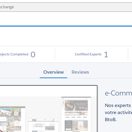
0
1
rojects Completed
Certified Experts
Overview
Reviews
e-Comme
Nos experts 
votre activ
BtoB.