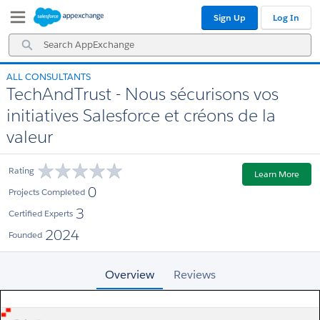
Skip
Skip
Sign Up
Log In
to
to
Navigation
Main
Search
Content
AppExchange
ALL CONSULTANTS
TechAndTrust - Nous sécurisons vos
initiatives Salesforce et créons de la
valeur
Rating
Learn More
0
Projects Completed
3
Certified Experts
2024
Founded
Overview
Reviews