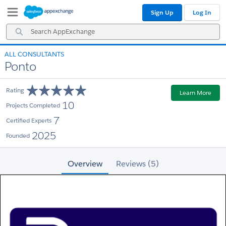
Skip
Skip
Sign Up
Log In
to
to
Navigation
Main
Search
Content
AppExchange
ALL CONSULTANTS
Ponto
Rating
Learn More
10
Projects Completed
7
Certified Experts
2025
Founded
Overview
Reviews (5)