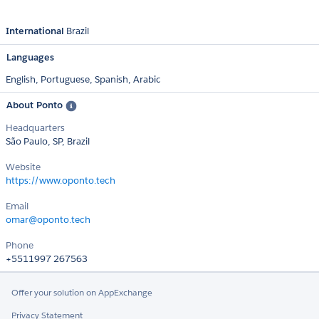
International
Brazil
Languages
English,
Portuguese,
Spanish,
Arabic
About Ponto
Headquarters
São Paulo, SP, Brazil
Website
https://www.oponto.tech
Email
omar@oponto.tech
Phone
+5511997 267563
Offer your solution on AppExchange
Privacy Statement