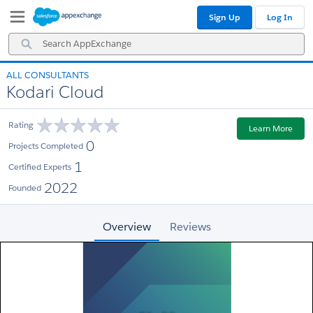
Skip
Skip
Sign Up
Log In
to
to
Navigation
Main
Search
Content
AppExchange
ALL CONSULTANTS
Kodari Cloud
Rating
Learn More
0
Projects Completed
1
Certified Experts
2022
Founded
Overview
Reviews