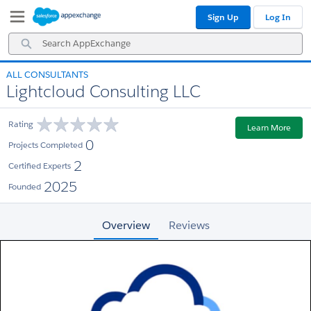
Skip
Skip
Sign Up
Log In
to
to
Navigation
Main
Search
Content
AppExchange
ALL CONSULTANTS
Lightcloud Consulting LLC
Rating
Learn More
0
Projects Completed
2
Certified Experts
2025
Founded
Overview
Reviews