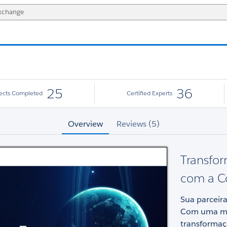
25
36
jects Completed
Certified Experts
Overview
Reviews (5)
Transfor
com a C
Sua parceira
Com uma met
transformaçã