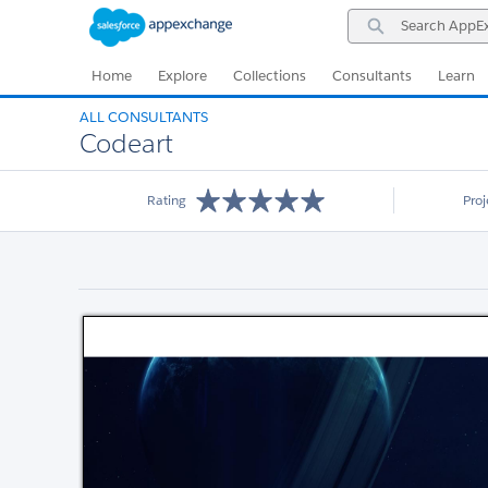
Skip
Skip
Search
to
to
AppExchange
Navigation
Main
Content
Home
Explore
Collections
Consultants
Learn
ALL CONSULTANTS
Codeart
Rating
Pro