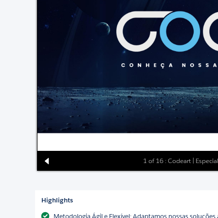
1 of 16 : Codeart | Especia
Highlights
Metodologia Ágil e Flexível: Adaptamos nossas soluções 